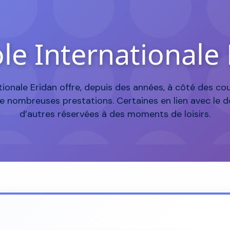
le Internationale
tionale Eridan offre, depuis des années, à côté des cour
e nombreuses prestations. Certaines en lien avec le d
d’autres réservées à des moments de loisirs.