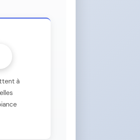
ttent à
elles
biance