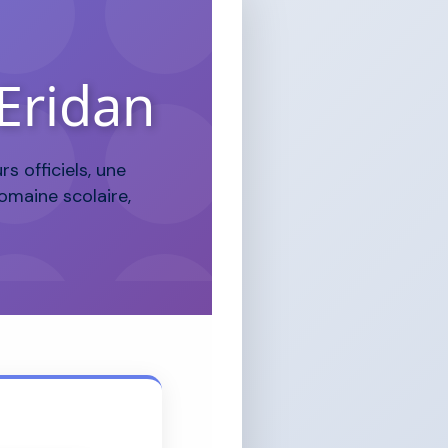
 Eridan
s officiels, une
omaine scolaire,