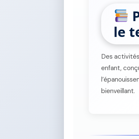
P
le 
Des activité
enfant, conçu
l’épanouisse
bienveillant.