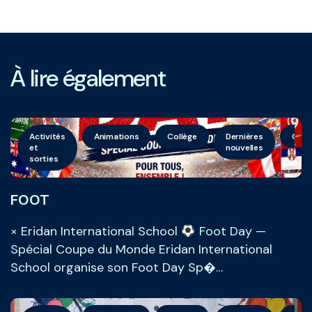
À lire également
Activités
Animations
Collège
Dernières
Géné
et
nouvelles
sorties
FOOT
× Eridan International School
Foot Day —
Spécial Coupe du Monde Eridan International
School organise son Foot Day Sp�…