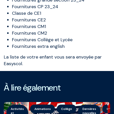
Fournitures grande section 23_24
Fournitures CP 23_24
Classe de CE1
Fournitures CE2
Fournitures CM1
Fournitures CM2
Fournitures Collège et Lycée
Fournitures extra english
La liste de votre enfant vous sera envoyée par
Easyscol.
À lire également
Activités
Animations
Collège
Dernières
Géné
et
nouvelles