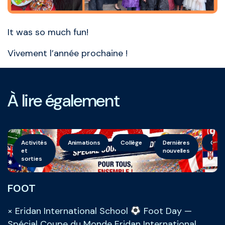
It was so much fun!
Vivement l’année prochaine !
À lire également
Activités
Animations
Collège
Dernières
Géné
et
nouvelles
sorties
FOOT
× Eridan International School
Foot Day —
Spécial Coupe du Monde Eridan International