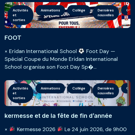
Activités
Animations
Collège
Dernières
Géné
et
nouvelles
sorties
FOOT
× Eridan International School
Foot Day —
Spécial Coupe du Monde Eridan International
School organise son Foot Day Sp�…
Activités
Animations
Collège
Dernières
Géné
et
nouvelles
sorties
kermesse et de la fête de fin d’année
×
Kermesse 2026
Le 24 juin 2026, de 9h00