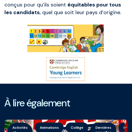
conçus pour qu’ils soient
équitables pour tous
les candidats
, quel que soit leur pays d’origine.
À lire également
Activités
Animations
Collège
Dernières
Géné