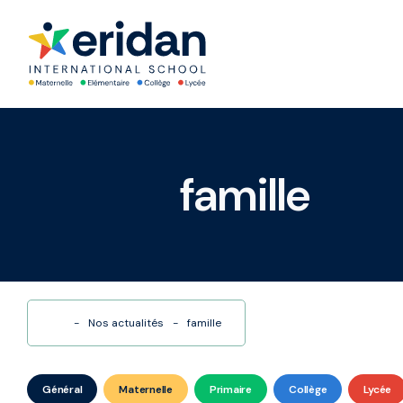
famille
-
Nos actualités
-
famille
Général
Maternelle
Primaire
Collège
Lycée