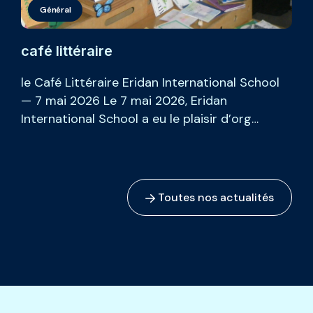
ernelle
néral
Général
Informations
Nos
Primaire
L’École
La
Maternelle
pratiques
+
gazette
d’Eridan
café littéraire
le Café Littéraire Eridan International School
— 7 mai 2026 Le 7 mai 2026, Eridan
International School a eu le plaisir d’org…
Toutes nos actualités