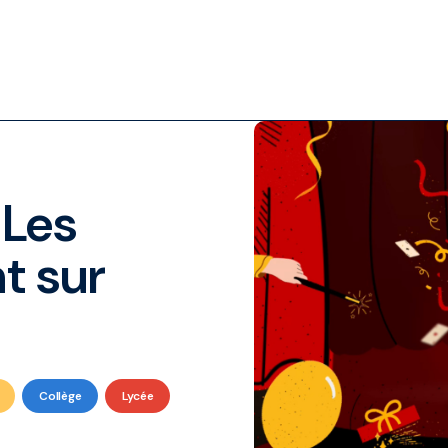
 Les
t sur
Collège
Lycée