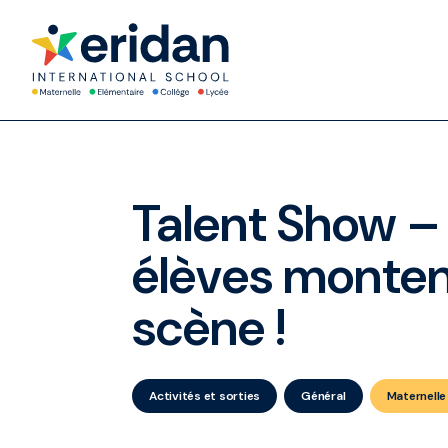
Talent Show –
élèves monten
scène !
Activités et sorties
Général
Maternelle