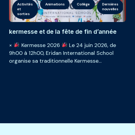
néral
Activités
Informations
Animations
L’École
Collège
La
Dernières
Lycée
Mat
Gé
et
pratiques
gazette
nouvelles
sorties
d’Eridan
kermesse et de la fête de fin d’année
×
Kermesse 2026
Le 24 juin 2026, de
9h00 à 12h00, Eridan International School
organise sa traditionnelle Kermesse…