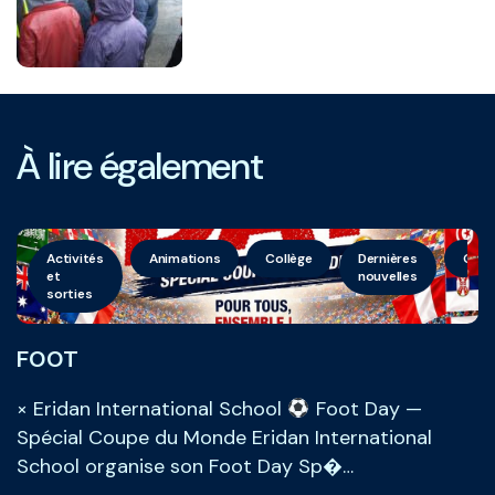
À lire également
Activités
Animations
Collège
Dernières
Géné
et
nouvelles
sorties
FOOT
× Eridan International School
Foot Day —
Spécial Coupe du Monde Eridan International
School organise son Foot Day Sp�…