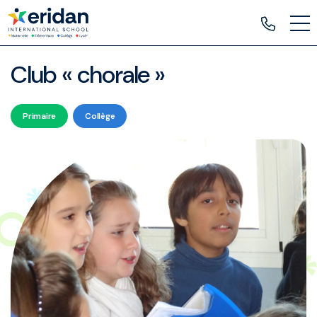
Club « chorale »
Primaire
Collège