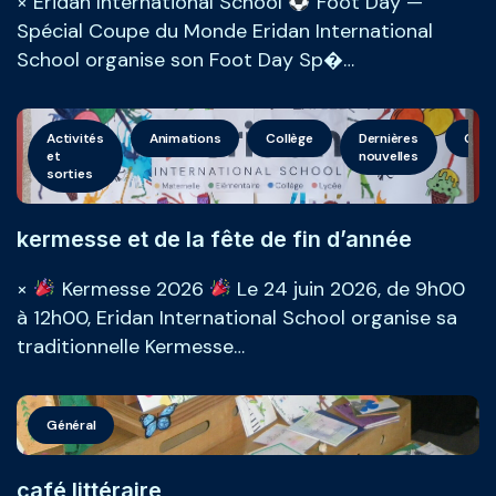
× Eridan International School
Foot Day —
Spécial Coupe du Monde Eridan International
School organise son Foot Day Sp�…
Activités
Animations
Collège
Dernières
Géné
et
nouvelles
sorties
kermesse et de la fête de fin d’année
×
Kermesse 2026
Le 24 juin 2026, de 9h00
à 12h00, Eridan International School organise sa
traditionnelle Kermesse…
Général
café littéraire