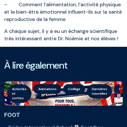
– Comment l’alimentation, l’activité physique
et le bien-être émotionnel influent-ils sur la santé
reproductive de la femme
A chaque sujet, il y a eu un échange scientifique
très intéressant entre Dr. Noémie et nos élèves !
À lire également
Activités
Animations
Collège
Dernières
Géné
et
nouvelles
sorties
FOOT